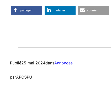
partager
partager
courriel
Publié
25 mai 2024
dans
Annonces
par
APCSPU