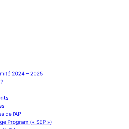
mité 2024 – 2025
r?
ents
Rechercher
es
s de l’AP
ge Program (« SEP »)