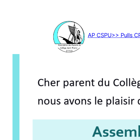
Aller
au
contenu
AP CSPU
>> Pulls 