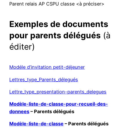
Parent relais AP CSPU classe <à préciser>
Exemples de documents
pour parents délégués
(à
éditer)
Modéle d’invitation petit-déjeuner
Lettres_type_Parents_délegués
Lettre_type_presentation-parents_delegues
Modèle-liste-de-classe-pour-recueil-des-
donnees
– Parents délégués
Modèle-liste-de-classe
– Parents délégués