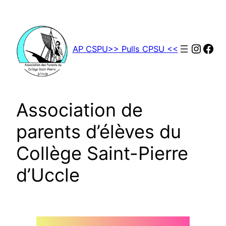
Aller
au
contenu
Insta
Fac
AP CSPU
>> Pulls CPSU <<
Association de
parents d’élèves du
Collège Saint-Pierre
d’Uccle