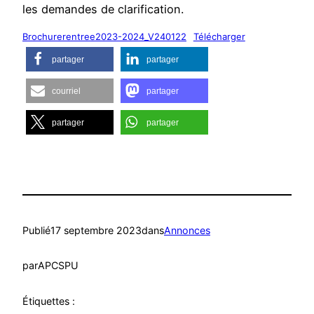
les demandes de clarification.
Brochurerentree2023-2024_V240122
Télécharger
partager
partager
courriel
partager
partager
partager
Publié
17 septembre 2023
dans
Annonces
par
APCSPU
Étiquettes :