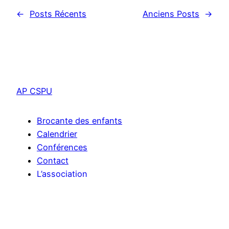
←
Posts Récents
Anciens Posts
→
AP CSPU
Brocante des enfants
Calendrier
Conférences
Contact
L’association
Pourquoi, pour qui ?
Que faisons-nous ?
Les membres du Comité 2024 – 2025
Comment participer?