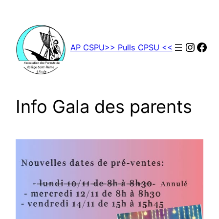
Aller
au
contenu
Insta
Fac
AP CSPU
>> Pulls CPSU <<
Info Gala des parents